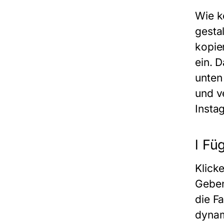
Wie k
gesta
kopie
ein. 
unten 
und ve
Insta
l Fü
Klick
Geben
die Fa
dynam