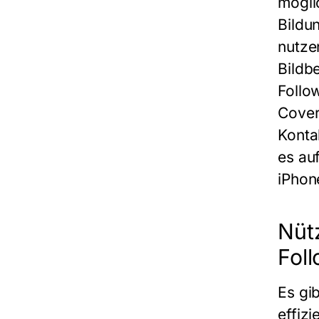
möglic
Bildu
nutze
Bildbe
Follo
Cover
Konta
es au
iPhon
Nütz
Fol
Es gi
effiz