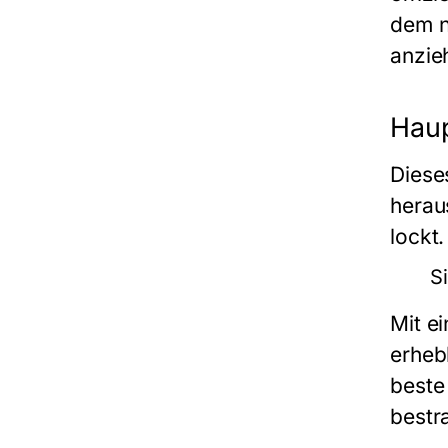
dem n
anzie
Haup
Diese
herau
lockt.
S
Mit e
erheb
beste
bestr