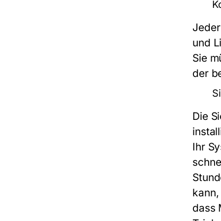
K
Jeder
und L
Sie m
der b
S
Die S
instal
Ihr S
schne
Stund
kann,
dass 