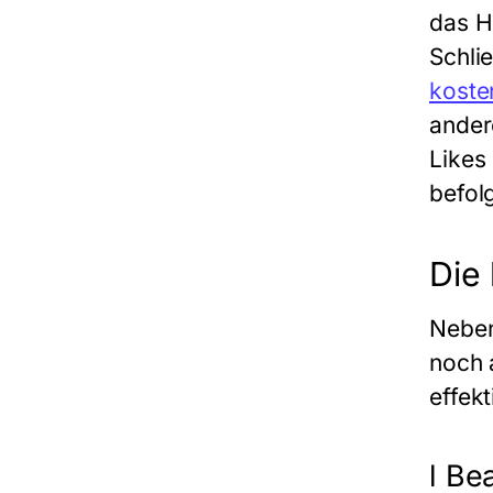
das H
Schli
koste
ander
Likes
befol
Die
Neben
noch 
effekt
l Be