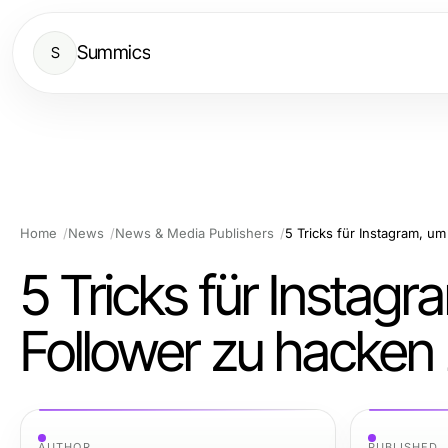
Summics
S
Home
News
News & Media Publishers
5 Tricks für Instagram, u
5 Tricks für Instag
Follower zu hacken
AUTHOR
PUBLISHED