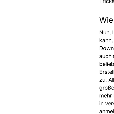
Trick
Wie
Nun, 
kann,
Downl
auch 
belie
Erste
zu. A
große
mehr 
in ve
anmeld