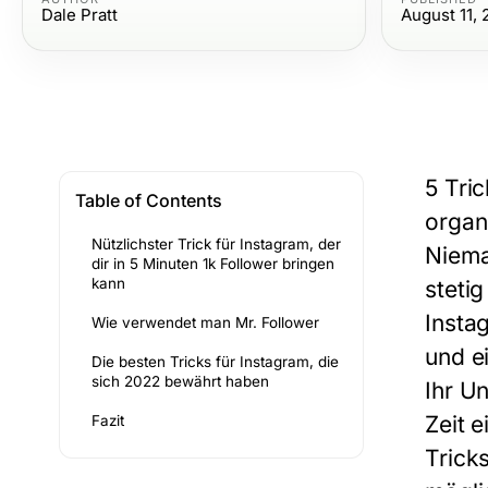
Dale Pratt
August 11,
5 Tri
Table of Contents
organ
Nützlichster Trick für Instagram, der
Niema
dir in 5 Minuten 1k Follower bringen
kann
stetig
Insta
Wie verwendet man Mr. Follower
und e
Die besten Tricks für Instagram, die
sich 2022 bewährt haben
Ihr U
Zeit 
Fazit
Trick