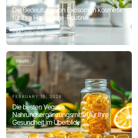
Die Bedeutung von Exosomen kosmetik
für Ihre Hautpflege-Routine
M
Mike Rowe
Health
FEBRUARY 15, 2026
Die besten Vegane
Nahrungsergänzungsmittel für Ihre
Gesundheit im Überblick
M
Mike Rowe