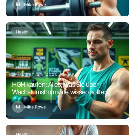
M
Mike Rowe
Health
JANUARY 21, 2026
HGH kaufen: Alles, was Sie über
Wachstumshormone wissen sollten
M
Mike Rowe
Health