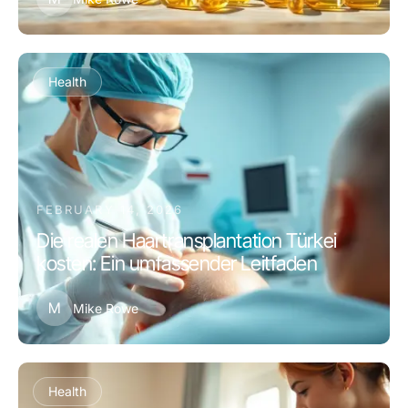
Health
FEBRUARY 14, 2026
Die realen Haartransplantation Türkei
kosten: Ein umfassender Leitfaden
M
Mike Rowe
Health