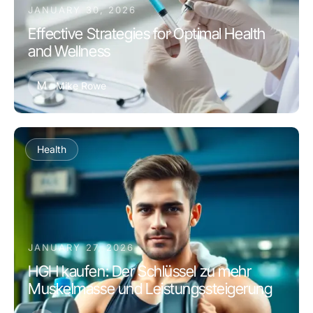
JANUARY 30, 2026
Effective Strategies for Optimal Health
and Wellness
M
Mike Rowe
Health
JANUARY 27, 2026
HGH kaufen: Der Schlüssel zu mehr
Muskelmasse und Leistungssteigerung