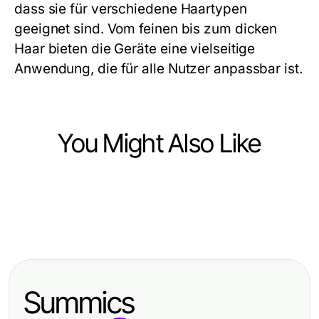
dass sie für verschiedene Haartypen
geeignet sind. Vom feinen bis zum dicken
Haar bieten die Geräte eine vielseitige
Anwendung, die für alle Nutzer anpassbar ist.
You Might Also Like
Ecommerce & Shopping
Ecommerce & Shopping
Die Twitch Follower kaufen
Ecommerce & Shopping
Wie Sie häufige Probleme mit
Landschaft im Jahr 2026: Wo
Die Leistungsmerkmale von
Schlüsseln für Autos schnell lösen
stehen wir?
evodrop und ihre
- Expertentipps 2026
Summics
Anwendungsmöglichkeiten