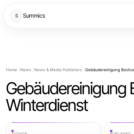
Summics
S
Home
News
News & Media Publishers
Gebäudereinigung Bochum 
Gebäudereinigung 
Winterdienst
AUTHOR
PUBLISHED