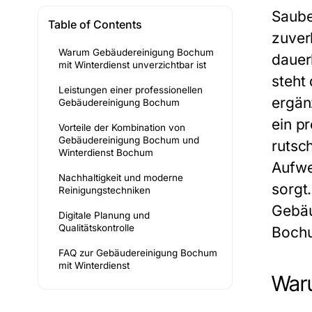
Saube
Table of Contents
zuver
Warum Gebäudereinigung Bochum
dauer
mit Winterdienst unverzichtbar ist
steht
Leistungen einer professionellen
ergän
Gebäudereinigung Bochum
ein p
Vorteile der Kombination von
Gebäudereinigung Bochum und
rutsc
Winterdienst Bochum
Aufwe
Nachhaltigkeit und moderne
sorgt
Reinigungstechniken
Gebäu
Digitale Planung und
Qualitätskontrolle
Bochu
FAQ zur Gebäudereinigung Bochum
mit Winterdienst
Waru