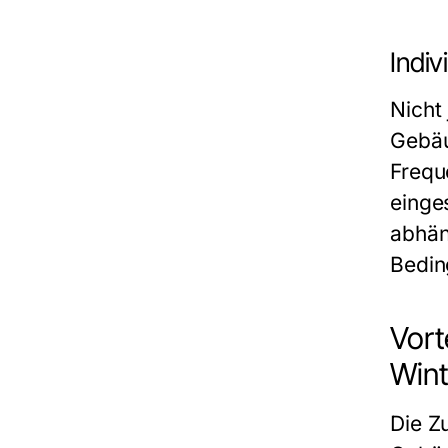
Indiv
Nicht
Gebäu
Frequ
einge
abhän
Bedin
Vort
Wint
Die Z