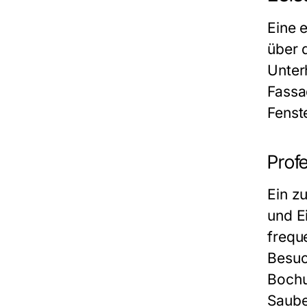
Eine 
über 
Unter
Fassa
Fenst
Prof
Ein z
und E
frequ
Besuc
Bochu
Saube