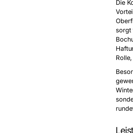
Die K
Vorte
Oberf
sorgt
Bochu
Haftu
Rolle
Beson
gewer
Winte
sonde
runde
Leis