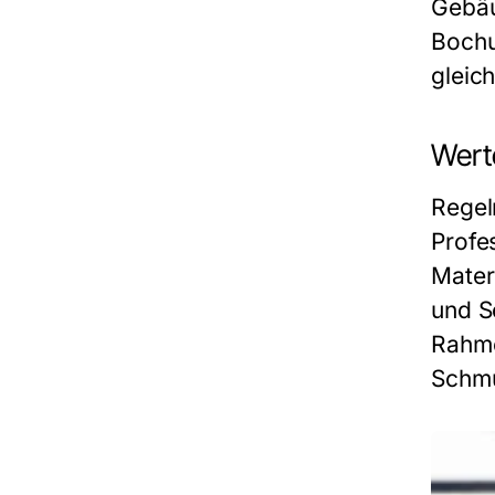
Gebäu
Bochu
gleic
Werte
Regel
Profe
Mater
und S
Rahme
Schmu