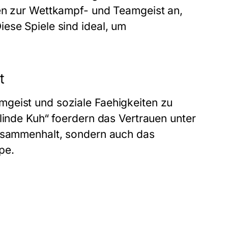
gen zur Wettkampf- und Teamgeist an,
ese Spiele sind ideal, um
t
geist und soziale Faehigkeiten zu
linde Kuh“ foerdern das Vertrauen unter
Zusammenhalt, sondern auch das
pe.