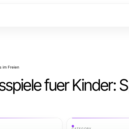
s im Freien
spiele fuer Kinder: 
CATEGORY