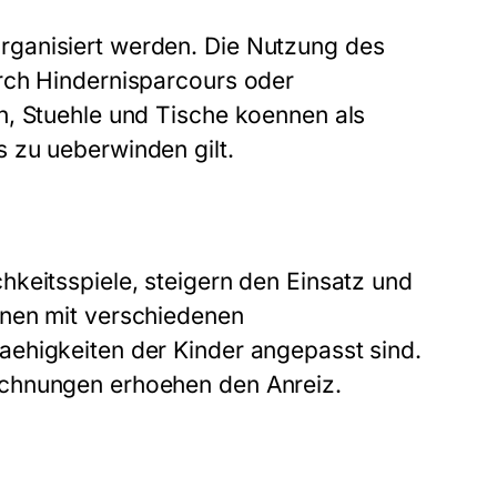
ganisiert werden. Die Nutzung des
rch Hindernisparcours oder
n, Stuehle und Tische koennen als
 zu ueberwinden gilt.
keitsspiele, steigern den Einsatz und
nnen mit verschiedenen
ehigkeiten der Kinder angepasst sind.
ichnungen erhoehen den Anreiz.