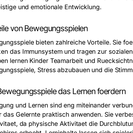
eistige und emotionale Entwicklung.
eile von Bewegungsspielen
ungsspiele bieten zahlreiche Vorteile. Sie fo
ken das Immunsystem und tragen zur sozialen I
en lernen Kinder Teamarbeit und Ruecksicht
ungsspiele, Stress abzubauen und die Stimm
Bewegungsspiele das Lernen foerdern
ung und Lernen sind eng miteinander verbu
r das Gelernte praktisch anwenden. Sie verbe
ivitaet, da physische Aktivitaet die Durchblu
ehirns erhoeht. Lerninhalte lassen sich spiele