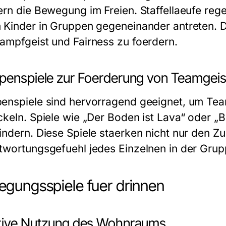
ern die Bewegung im Freien. Staffellaeufe re
 Kinder in Gruppen gegeneinander antreten. Di
ampfgeist und Fairness zu foerdern.
penspiele zur Foerderung von Teamgeis
enspiele sind hervorragend geeignet, um Team
ckeln. Spiele wie „Der Boden ist Lava“ oder „B
indern. Diese Spiele staerken nicht nur den 
twortungsgefuehl jedes Einzelnen in der Grup
gungsspiele fuer drinnen
tive Nutzung des Wohnraums