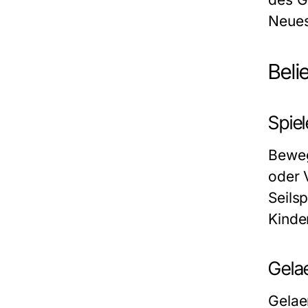
Neues
Beli
Spiel
Beweg
oder 
Seils
Kinde
Gelae
Gelae